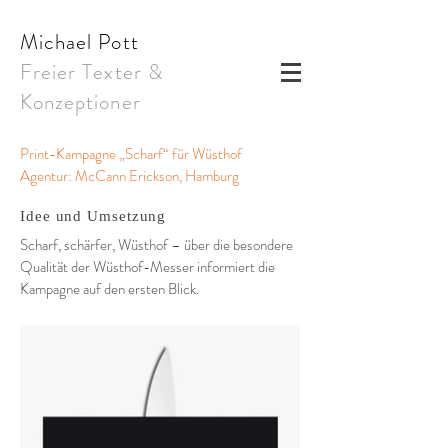
Michael Pott
Freier Texter &
Konzeptioner
Print-Kampagne „Scharf“ für Wüsthof
Agentur:
McCann Erickson, Hamburg
Idee und Umsetzung
Scharf, schärfer, Wüsthof – über die besondere
Qualität der Wüsthof-Messer informiert die
Kampagne auf den ersten Blick.